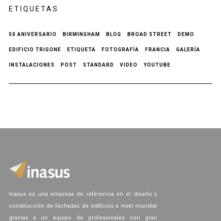
ETIQUETAS
50 ANIVERSARIO
BIRMINGHAM
BLOG
BROAD STREET
DEMO
EDIFICIO TRIGONE
ETIQUETA
FOTOGRAFÍA
FRANCIA
GALERÍA
INSTALACIONES
POST
STANDARD
VIDEO
YOUTUBE
Inasus es una empresa de referencia en el diseño y
construcción de fachadas de edificios a nivel mundial
gracias a un equipo de profesionales con gran