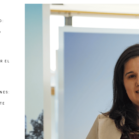
O:
O
R EL
NES:
TE
,