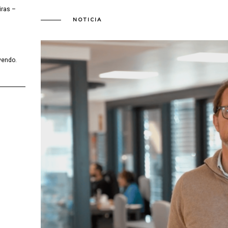
iras –
NOTICIA
yendo.