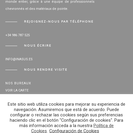
monde entier, grâce à une équipe de professionnels
chevronnés et des matériaux de pointe.
REJOIGNEZ-NOUS PAR TÉLÉPHONE
+34 986 787 525
NOUS ÉCRIRE
INFO@INASUS.ES
NOUS RENDRE VISITE
NOS BUREAUX
VOIR LA CARTE
CANAL ÉTICO
Este sitio web utiliza cookies para mejorar su experiencia de
navegación. Asumiremos que está de acuerdo. Puede
configurar o rechazar las cookies según sus preferencias
© INASUS 2024. TOUS LES DROITS RÉSERVÉS -
AVIS JURIDIQUE
-
haciendo clic en el botón "Configuración de cookies". Para
POLITIQUE DE CONFIDENTIALITÉ
.
más información acceda a la nuestra
Política de
HAUT DE
Cookies
.
Configuración de Cookies
PAGE