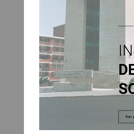
I
D
S
Ver 