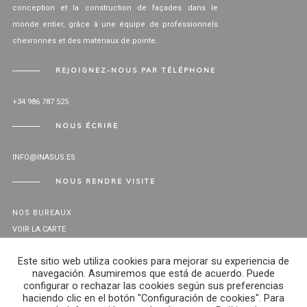
conception et la construction de façades dans le
monde entier, grâce à une équipe de professionnels
chevronnés et des matériaux de pointe.
REJOIGNEZ-NOUS PAR TÉLÉPHONE
+34 986 787 525
NOUS ÉCRIRE
INFO@INASUS.ES
NOUS RENDRE VISITE
NOS BUREAUX
VOIR LA CARTE
CANAL ÉTICO
Este sitio web utiliza cookies para mejorar su experiencia de
navegación. Asumiremos que está de acuerdo. Puede
configurar o rechazar las cookies según sus preferencias
© INASUS 2024. TOUS LES DROITS RÉSERVÉS -
AVIS JURIDIQUE
-
haciendo clic en el botón "Configuración de cookies". Para
POLITIQUE DE CONFIDENTIALITÉ
.