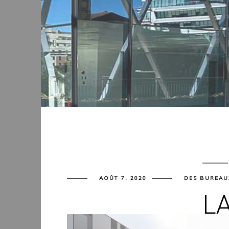
AOÛT 7, 2020
DES BUREAU
L