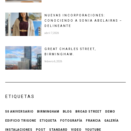
NUEVAS INCORPORACIONES:
CONOCIENDO A SONIA ABELAIRAS –
DELINEANTE
abril 7, 2026
GREAT CHARLES STREET,
BIRMINGHAM.
febrero 6, 2026
ETIQUETAS
50 ANIVERSARIO
BIRMINGHAM
BLOG
BROAD STREET
DEMO
EDIFICIO TRIGONE
ETIQUETA
FOTOGRAFÍA
FRANCIA
GALERÍA
INSTALACIONES
POST
STANDARD
VIDEO
YOUTUBE